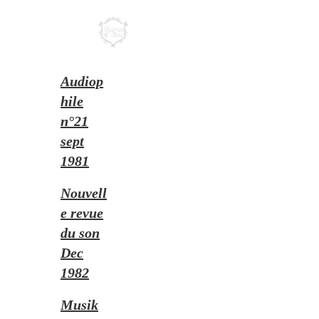
Audiop
hile
n°21
sept
1981
Nouvell
e revue
du son
Dec
1982
Musik